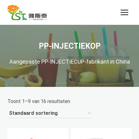
Ga
naar
de
inhoud
PP-INJECTIEKOP
Aangepaste PP-INJECTIECUP-fabrikant in China
Toont 1–9 van 16 resultaten