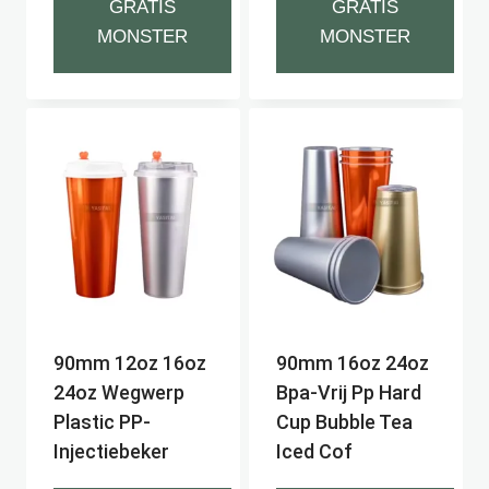
GRATIS
GRATIS
MONSTER
MONSTER
90mm 12oz 16oz
90mm 16oz 24oz
24oz Wegwerp
Bpa-Vrij Pp Hard
Plastic PP-
Cup Bubble Tea
Injectiebeker
Iced Cof