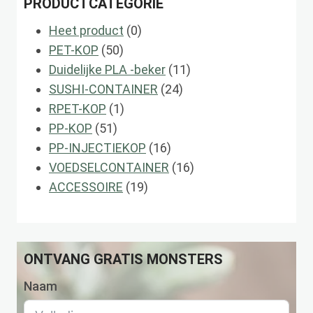
PRODUCTCATEGORIE
0
Heet product
0
50
producten
PET-KOP
50
producten
11
Duidelijke PLA -beker
11
24
producten
SUSHI-CONTAINER
24
1
producten
RPET-KOP
1
51
product
PP-KOP
51
producten
16
PP-INJECTIEKOP
16
producten
16
VOEDSELCONTAINER
16
19
producten
ACCESSOIRE
19
producten
ONTVANG GRATIS MONSTERS
Naam