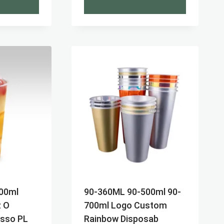
00ml
90-360ML 90-500ml 90-
z O
700ml Logo Custom
esso PL
Rainbow Disposab