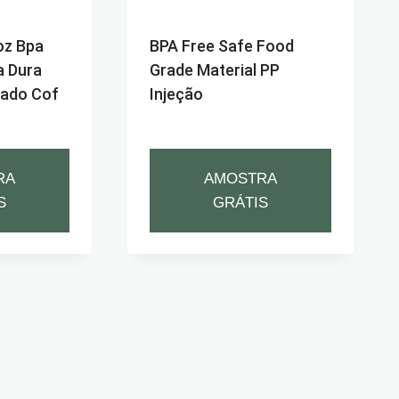
oz Bpa
BPA Free Safe Food
a Dura
Grade Material PP
lado Cof
Injeção
RA
AMOSTRA
S
GRÁTIS