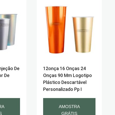
Injeção De
12onça 16 Onças 24
or De
Onças 90 Mm Logotipo
Plástico Descartável
Personalizado Pp I
RA
AMOSTRA
S
GRÁTIS