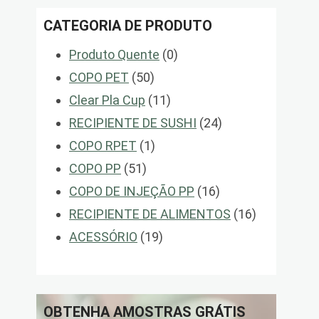
CATEGORIA DE PRODUTO
0
Produto Quente
0
50
produtos
COPO PET
50
produtos
11
Clear Pla Cup
11
produtos
24
RECIPIENTE DE SUSHI
24
1
produtos
COPO RPET
1
51
produto
COPO PP
51
produtos
16
COPO DE INJEÇÃO PP
16
produtos
16
RECIPIENTE DE ALIMENTOS
16
19
produtos
ACESSÓRIO
19
produtos
OBTENHA AMOSTRAS GRÁTIS