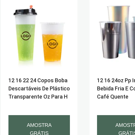
12 16 22 24 Copos Boba
12 16 24oz Pp 
Descartáveis ​​de Plástico
Bebida Fria E C
Transparente Oz Para H
Café Quente
AMOSTRA
AMOST
GRÁTIS
GRÁTI