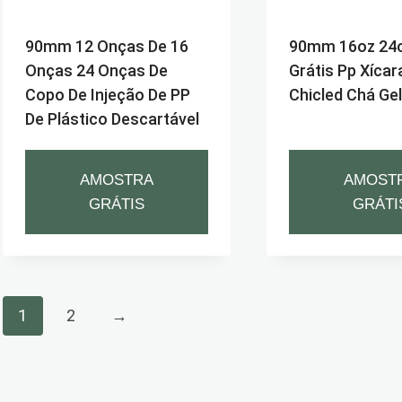
90mm 12 Onças De 16
90mm 16oz 24
Onças 24 Onças De
Grátis Pp Xícar
Copo De Injeção De PP
Chicled Chá Ge
De Plástico Descartável
AMOSTRA
AMOST
GRÁTIS
GRÁTI
1
2
→