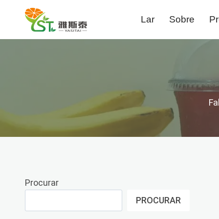
Pular
Lar
Sobre
Pr
para
o
conteúdo
Fa
Procurar
PROCURAR