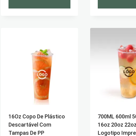
16Oz Copo De Plástico
700ML 600ml 5
Descartável Com
16oz 20oz 22o
Tampas De PP
Logotipo Impr