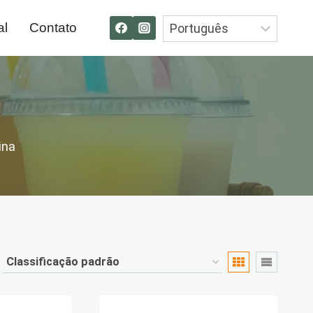
al
Contato
ina