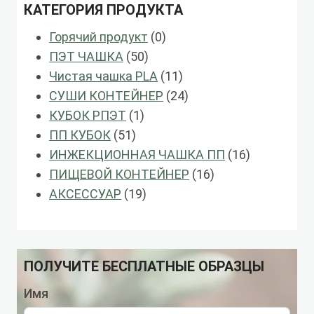
КАТЕГОРИЯ ПРОДУКТА
0
Горячий продукт
0
50
продукты
ПЭТ ЧАШКА
50
продукты
11
Чистая чашка PLA
11
продукты
24
СУШИ КОНТЕЙНЕР
24
1
продукты
КУБОК РПЭТ
1
51
продукт
ПП КУБОК
51
продукты
16
ИНЖЕКЦИОННАЯ ЧАШКА ПП
16
16
продукты
ПИЩЕВОЙ КОНТЕЙНЕР
16
19
продукты
АКСЕССУАР
19
продукты
ПОЛУЧИТЕ БЕСПЛАТНЫЕ ОБРАЗЦЫ
Имя