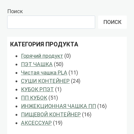
Поиск
ПОИСК
КАТЕГОРИЯ ПРОДУКТА
0
Горячий продукт
0
50
продукты
ПЭТ ЧАШКА
50
продукты
11
Чистая чашка PLA
11
продукты
24
СУШИ КОНТЕЙНЕР
24
1
продукты
КУБОК РПЭТ
1
51
продукт
ПП КУБОК
51
продукты
16
ИНЖЕКЦИОННАЯ ЧАШКА ПП
16
16
продукты
ПИЩЕВОЙ КОНТЕЙНЕР
16
19
продукты
АКСЕССУАР
19
продукты