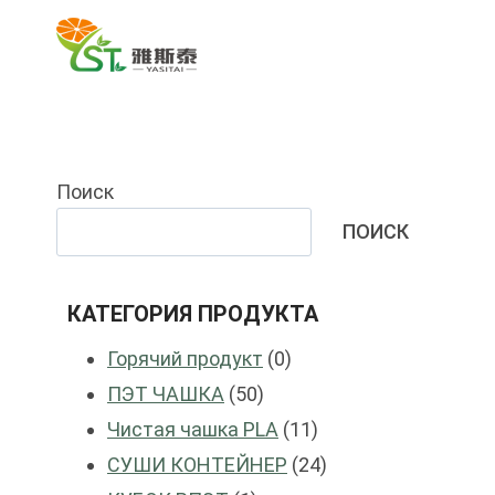
Перейти
к
контенту
Поиск
ПОИСК
КАТЕГОРИЯ ПРОДУКТА
0
Горячий продукт
0
50
продукты
ПЭТ ЧАШКА
50
продукты
11
Чистая чашка PLA
11
продукты
24
СУШИ КОНТЕЙНЕР
24