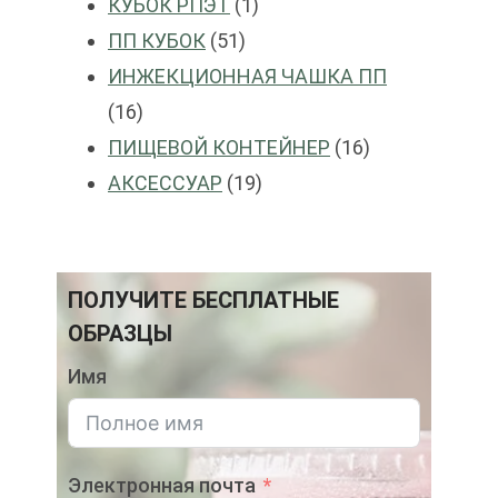
1
продукты
КУБОК РПЭТ
1
51
продукт
ПП КУБОК
51
продукты
ИНЖЕКЦИОННАЯ ЧАШКА ПП
16
16
продукты
16
ПИЩЕВОЙ КОНТЕЙНЕР
16
19
продукты
АКСЕССУАР
19
продукты
ПОЛУЧИТЕ БЕСПЛАТНЫЕ
ОБРАЗЦЫ
Имя
Электронная почта