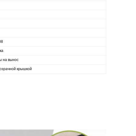
08
ка
ы на вынос
розрачной крышкой