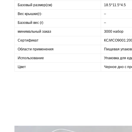
Базовый размер(см)
18.5*11.5*4.5
Вес крышки(г)-
–
Базовый вес (г)
–
минимальный заказ
3000 набор
Сертификат
КС/ИСО9001:20
Области применения
Пищевая упаков
Использование
Упаковка для ед
Цвет
Черное дно с п