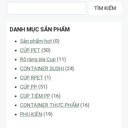
TÌM KIẾM
DANH MỤC SẢN PHẨM
0
Sản phẩm hot
0
50
các
CÚP PET
50
các
sản
11
Rõ ràng pla Cup
11
sản
phẩm
các
24
CONTAINER SUSHI
24
phẩm
1
sản
các
CÚP RPET
1
51
sản
phẩm
sản
CÚP PP
51
các
phẩm
16
phẩm
CÚP TIÊM PP
16
sản
các
16
CONTAINER THỰC PHẨM
16
phẩm
19
sản
các
PHỤ KIỆN
19
các
phẩm
sản