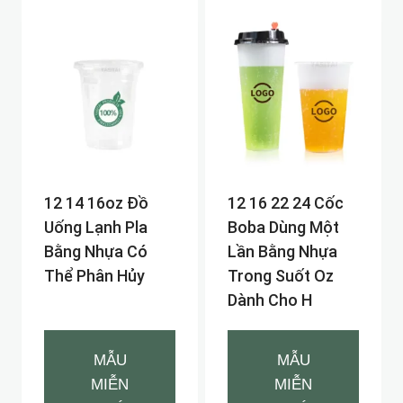
12 14 16oz Đồ
12 16 22 24 Cốc
Uống Lạnh Pla
Boba Dùng Một
Bằng Nhựa Có
Lần Bằng Nhựa
Thể Phân Hủy
Trong Suốt Oz
Dành Cho H
MẪU
MẪU
MIỄN
MIỄN