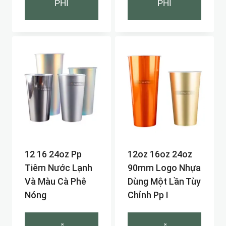
PHÍ
PHÍ
12 16 24oz Pp
12oz 16oz 24oz
Tiêm Nước Lạnh
90mm Logo Nhựa
Và Màu Cà Phê
Dùng Một Lần Tùy
Nóng
Chỉnh Pp I