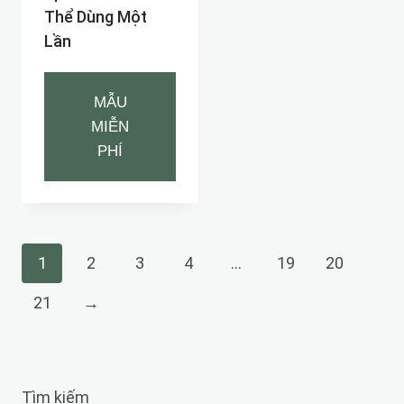
Thể Dùng Một
Lần
MẪU
MIỄN
PHÍ
1
2
3
4
…
19
20
21
→
Tìm kiếm