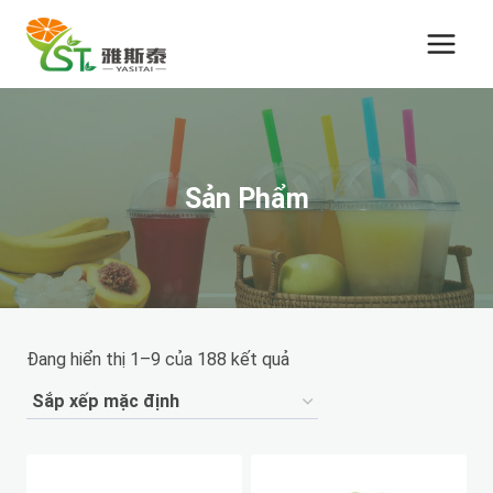
Chuyển
đến
nội
dung
Sản Phẩm
Đang hiển thị 1–9 của 188 kết quả