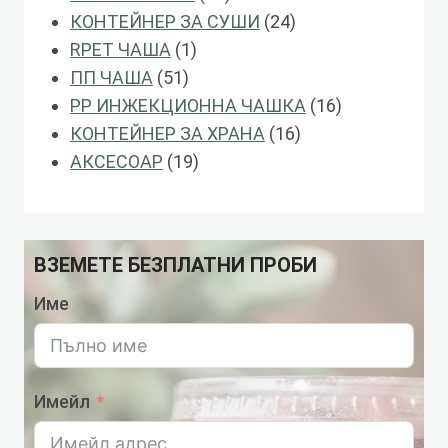
продукти
24
КОНТЕЙНЕР ЗА СУШИ
24
1
продукти
RPET ЧАША
1
51
продукт
ПП ЧАША
51
продукти
16
PP ИНЖЕКЦИОННА ЧАШКА
16
16
продукти
КОНТЕЙНЕР ЗА ХРАНА
16
19
продукти
АКСЕСОАР
19
продукти
ВЗЕМЕТЕ БЕЗПЛАТНИ ПРОБИ
Име
Имейл