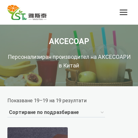
Преминете
към
съдържанието
АКСЕСОАР
Персонализиран производител на АКСЕСОАРИ
в Китай
Показване 19–19 на 19 резултати