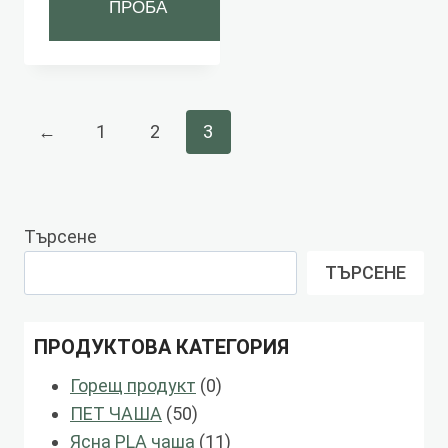
ПРОБА
←
1
2
3
Търсене
ТЪРСЕНЕ
ПРОДУКТОВА КАТЕГОРИЯ
0
Горещ продукт
0
50
продукти
ПЕТ ЧАША
50
продукти
11
Ясна PLA чаша
11