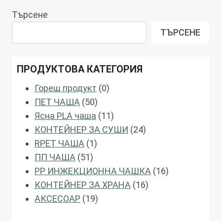
Търсене
ТЪРСЕНЕ
ПРОДУКТОВА КАТЕГОРИЯ
0
Горещ продукт
0
50
продукти
ПЕТ ЧАША
50
продукти
11
Ясна PLA чаша
11
продукти
24
КОНТЕЙНЕР ЗА СУШИ
24
1
продукти
RPET ЧАША
1
51
продукт
ПП ЧАША
51
продукти
16
PP ИНЖЕКЦИОННА ЧАШКА
16
16
продукти
КОНТЕЙНЕР ЗА ХРАНА
16
19
продукти
АКСЕСОАР
19
продукти