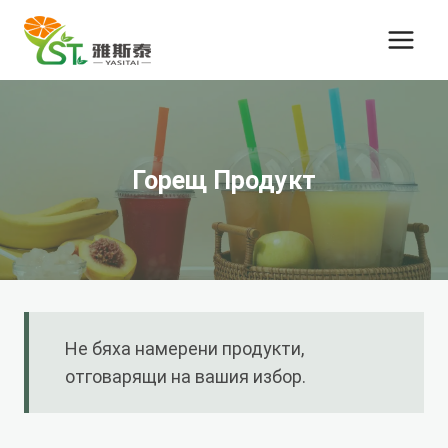
Преминете
към
съдържанието
Горещ Продукт
Не бяха намерени продукти,
отговарящи на вашия избор.