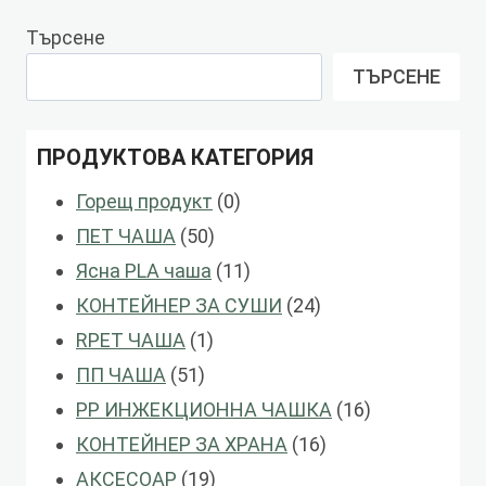
Търсене
ТЪРСЕНЕ
ПРОДУКТОВА КАТЕГОРИЯ
0
Горещ продукт
0
50
продукти
ПЕТ ЧАША
50
продукти
11
Ясна PLA чаша
11
продукти
24
КОНТЕЙНЕР ЗА СУШИ
24
1
продукти
RPET ЧАША
1
51
продукт
ПП ЧАША
51
продукти
16
PP ИНЖЕКЦИОННА ЧАШКА
16
16
продукти
КОНТЕЙНЕР ЗА ХРАНА
16
19
продукти
АКСЕСОАР
19