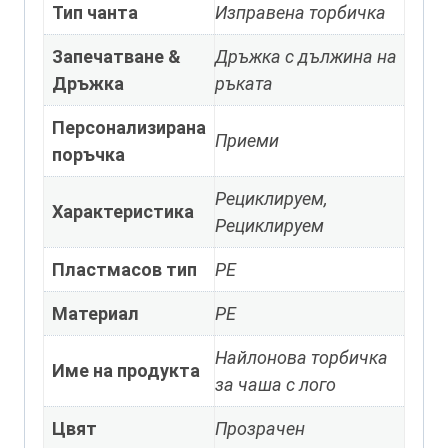
Тип чанта
Изправена торбичка
Запечатване &
Дръжка с дължина на
Дръжка
ръката
Персонализирана
Приеми
поръчка
Рециклируем,
Характеристика
Рециклируем
Пластмасов тип
PE
Материал
PE
Найлонова торбичка
Име на продукта
за чаша с лого
Цвят
Прозрачен