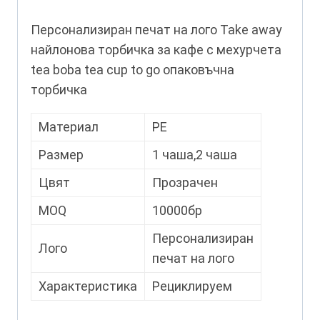
Персонализиран печат на лого Take away
найлонова торбичка за кафе с мехурчета
tea boba tea cup to go опаковъчна
торбичка
Материал
PE
Размер
1 чаша,2 чаша
Цвят
Прозрачен
MOQ
10000бр
Персонализиран
Лого
печат на лого
Характеристика
Рециклируем