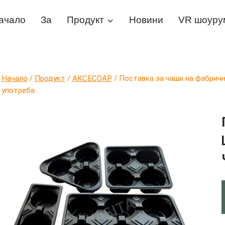
ачало
За
Продукт
Новини
VR шоуру
Начало
/
Продукт
/
АКСЕСОАР
/
Поставка за чаши на фабричн
употреба