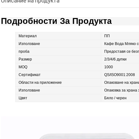
Описание на продукта
Подробности За Продукта
Материал
ПП
Използване
Кафе Вода Мляко с
проба
Предоставя се без
Размер
2/3/4/6 дупки
MOQ
1000
Сертификат
QS/ISO9001:2008
Области на приложение
Опаковане на хран
Използване
Опаковка за храна 
Цвят
Бяло / черен