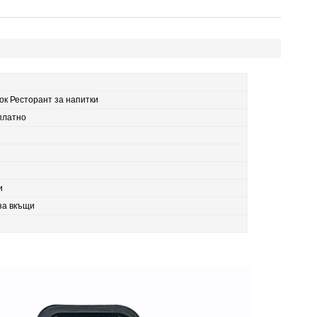
ок Ресторант за напитки
платно
и
за вкъщи