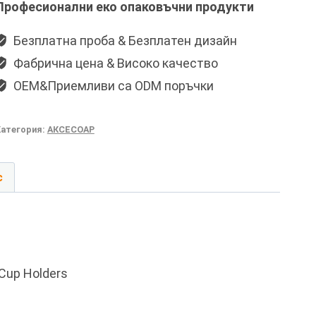
Професионални еко опаковъчни продукти
Безплатна проба & Безплатен дизайн
Фабрична цена & Високо качество
OEM&Приемливи са ODM поръчки
Категория:
АКСЕСОАР
с
 Cup Holders