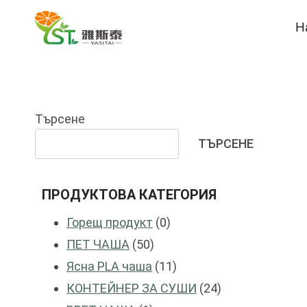
Преминете
Н
към
съдържанието
Търсене
ТЪРСЕНЕ
ПРОДУКТОВА КАТЕГОРИЯ
0
Горещ продукт
0
50
продукти
ПЕТ ЧАША
50
продукти
11
Ясна PLA чаша
11
продукти
24
КОНТЕЙНЕР ЗА СУШИ
24