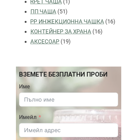
1
продукти
RPET ЧАША
1
51
продукт
ПП ЧАША
51
продукти
16
PP ИНЖЕКЦИОННА ЧАШКА
16
16
продукти
КОНТЕЙНЕР ЗА ХРАНА
16
19
продукти
АКСЕСОАР
19
продукти
ВЗЕМЕТЕ БЕЗПЛАТНИ ПРОБИ
Име
Имейл