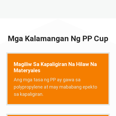
Mga Kalamangan Ng PP Cup
Magiliw Sa Kapaligiran Na Hilaw Na
Materyales
Ang mga tasa ng PP ay gawa sa
polypropylene at may mababang epekto
sa kapaligiran.