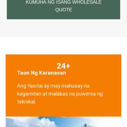
KUMUHA NG ISANG WHOLESALE
QUOTE
24+
Taon Ng Karanasan
Ang Yasitai ay may mahusay na
kagamitan at malakas na puwersa ng
teknikal.