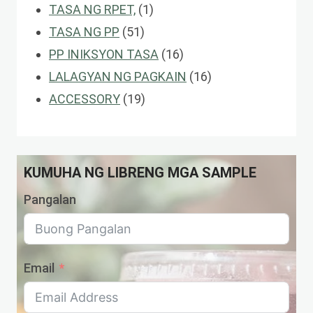
1
Produkto
Mga
TASA NG RPET,
1
51
Produkto
Produkto
TASA NG PP
51
Mga
16
PP INIKSYON TASA
16
Produkto
Mga
16
LALAGYAN NG PAGKAIN
16
19
Produkto
Mga
ACCESSORY
19
Mga
Produkto
Produkto
KUMUHA NG LIBRENG MGA SAMPLE
Pangalan
Email