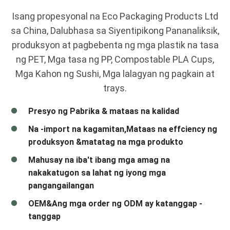
Isang propesyonal na Eco Packaging Products Ltd
sa China, Dalubhasa sa Siyentipikong Pananaliksik,
produksyon at pagbebenta ng mga plastik na tasa
ng PET, Mga tasa ng PP, Compostable PLA Cups,
Mga Kahon ng Sushi, Mga lalagyan ng pagkain at
trays.
Presyo ng Pabrika & mataas na kalidad
Na -import na kagamitan,Mataas na effciency ng
produksyon &matatag na mga produkto
Mahusay na iba't ibang mga amag na
nakakatugon sa lahat ng iyong mga
pangangailangan
OEM&Ang mga order ng ODM ay katanggap -
tanggap