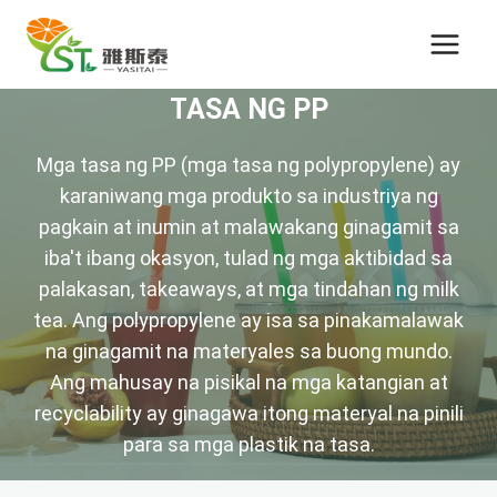
Email
Address
*
TASA NG PP
Mga tasa ng PP (mga tasa ng polypropylene) ay
karaniwang mga produkto sa industriya ng
pagkain at inumin at malawakang ginagamit sa
iba't ibang okasyon, tulad ng mga aktibidad sa
palakasan, takeaways, at mga tindahan ng milk
tea. Ang polypropylene ay isa sa pinakamalawak
na ginagamit na materyales sa buong mundo.
Ang mahusay na pisikal na mga katangian at
recyclability ay ginagawa itong materyal na pinili
para sa mga plastik na tasa.