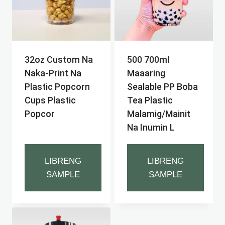
32oz Custom Na
500 700ml
Naka-Print Na
Maaaring
Plastic Popcorn
Sealable PP Boba
Cups Plastic
Tea Plastic
Popcor
Malamig/mainit
Na Inumin L
LIBRENG
LIBRENG
SAMPLE
SAMPLE