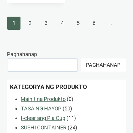
1
2
3
4
5
6
→
Paghahanap
PAGHAHANAP
KATEGORYA NG PRODUKTO
0
Mainit na Produkto
0
50
Mga
TASA NG HAYOP
50
Mga
Produkto
11
I-clear ang Pla Cup
11
Produkto
Mga
24
SUSHI CONTAINER
24