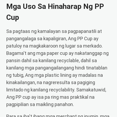
Mga Uso Sa Hinaharap Ng PP
Cup
Sa pagtaas ng kamalayan sa pagpapanatili at
pangangalaga sa kapaligiran, Ang PP Cup ay
patuloy na magkakaroon ng lugar sa merkado.
Bagama't ang mga paper cup ay nakatanggap ng
pansin dahil sa kanilang recyclable, dahil sa
kanilang mga pangangailangang hindi tinatablan
ng tubig, Ang mga plastic lining ay madalas na
kinakailangan, na nagreresulta sa pagiging
limitado ng kanilang recyclability. Samakatuwid,
Ang PP cup ay isa pa ring mas praktikal na
pagpipilian sa maikling panahon.
Para sa iba't ibang mga merchant ng inumin, mga