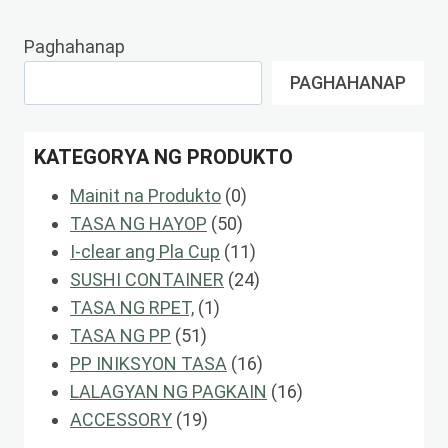
Paghahanap
PAGHAHANAP
KATEGORYA NG PRODUKTO
0
Mainit na Produkto
0
50
Mga
TASA NG HAYOP
50
Mga
Produkto
11
I-clear ang Pla Cup
11
Produkto
Mga
24
SUSHI CONTAINER
24
1
Produkto
Mga
TASA NG RPET,
1
51
Produkto
Produkto
TASA NG PP
51
Mga
16
PP INIKSYON TASA
16
Produkto
Mga
16
LALAGYAN NG PAGKAIN
16
19
Produkto
Mga
ACCESSORY
19
Mga
Produkto