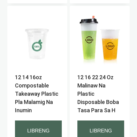
12 14 16oz
12 16 22 24 Oz
Compostable
Malinaw Na
Takeaway Plastic
Plastic
Pla Malamig Na
Disposable Boba
Inumin
Tasa Para Sa H
LIBRENG
LIBRENG