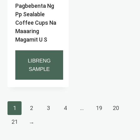
Pagbebenta Ng
Pp Sealable
Coffee Cups Na
Maaaring
Magamit U S
LIBRENG
SAMPLE
1
2
3
4
…
19
20
21
→