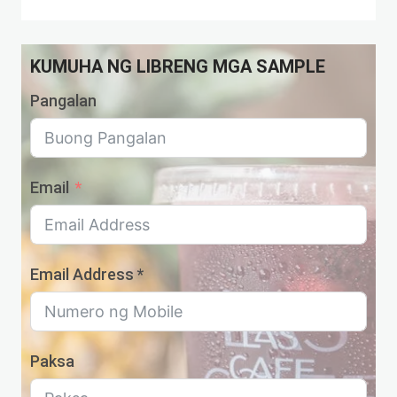
Produkto
KUMUHA NG LIBRENG MGA SAMPLE
Pangalan
Email
Email Address *
Paksa