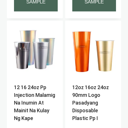
SAMPLE
SAMPLE
12 16 24oz Pp
12oz 16oz 24oz
Injection Malamig
90mm Logo
Na Inumin At
Pasadyang
Mainit Na Kulay
Disposable
Ng Kape
Plastic Pp I