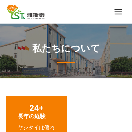
コ
ン
テ
ン
ツ
に
私たちについて
ス
キ
ッ
プ
24+
長年の経験
ヤシタイは優れ