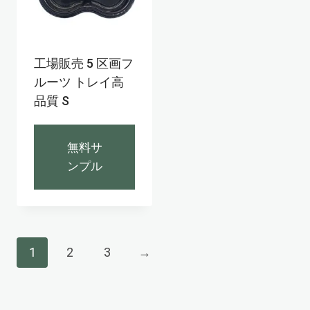
工場販売 5 区画フ
ルーツ トレイ高
品質 S
無料サ
ンプル
1
2
3
→