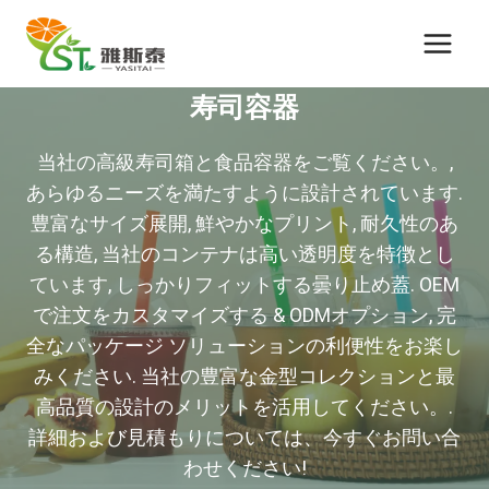
コ
ン
テ
寿司容器
ン
ツ
当社の高級寿司箱と食品容器をご覧ください。,
に
あらゆるニーズを満たすように設計されています.
ス
豊富なサイズ展開, 鮮やかなプリント, 耐久性のあ
キ
る構造, 当社のコンテナは高い透明度を特徴とし
ッ
ています, しっかりフィットする曇り止め蓋. OEM
プ
で注文をカスタマイズする & ODMオプション, 完
全なパッケージ ソリューションの利便性をお楽し
みください. 当社の豊富な金型コレクションと最
高品質の設計のメリットを活用してください。.
詳細および見積もりについては、今すぐお問い合
わせください!