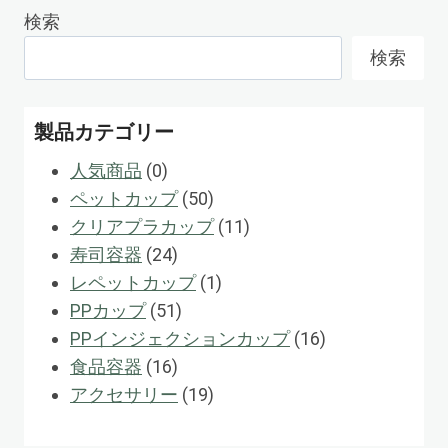
検索
検索
製品カテゴリー
0
人気商品
0
製
50
ペットカップ
50
品
製
11
クリアプラカップ
11
24
品
製
寿司容器
24
製
1
品
レペットカップ
1
品
51
製
PPカップ
51
製
品
16
PPインジェクションカップ
16
16
品
製
食品容器
16
製
19
品
アクセサリー
19
品
製