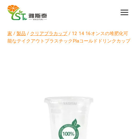
コ
ン
テ
ン
家
/
製品
/
クリアプラカップ
/
12 14 16オンスの堆肥化可
ツ
能なテイクアウトプラスチックPlaコールドドリンクカップ
に
ス
キ
ッ
プ