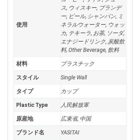
ス, ウィスキー, ブランデ
ー, ビール, シャンパン, ミ
使用
ネラルウォーター, ウォッ
カ, テキーラ, お茶, ソーダ,
エナジードリンク, 炭酸飲
料,
Other Beverage
, 飲料
材料
プラスチック
スタイル
Single Wall
タイプ
カップ
Plastic Type
人民解放軍
原産地
広東省, 中国
ブランド名
YASITAI