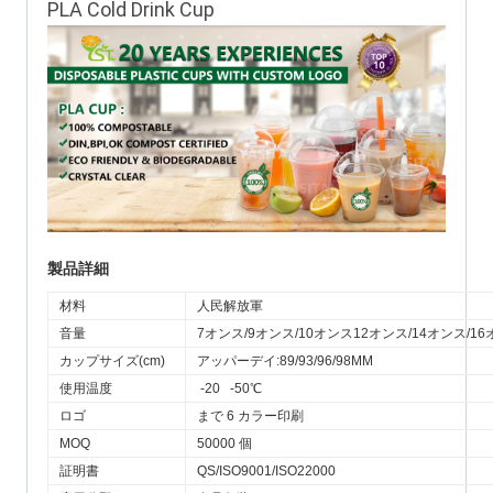
PLA Cold Drink Cup
製品詳細
材料
人民解放軍
音量
7オンス/9オンス/10オンス12オンス/14オンス/16
カップサイズ(cm)
アッパーデイ:89/93/96/98MM
使用温度
-20 -50℃
ロゴ
まで 6 カラー印刷
MOQ
50000 個
証明書
QS/ISO9001/ISO22000