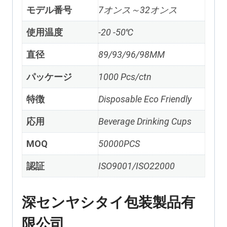
モデル番号
7オンス～32オンス
使用温度
-20 -50℃
直径
89/93/96/98MM
パッケージ
1000
Pcs/ctn
特徴
Disposable Eco Friendly
応用
Beverage Drinking Cups
MOQ
50000
PCS
認証
ISO9001/ISO22000
深センヤシタイ包装製品有
限公司