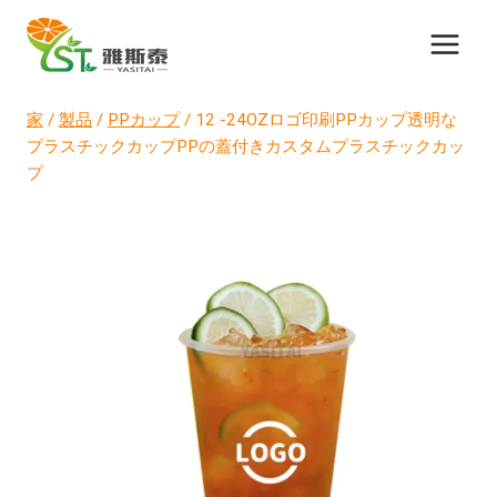
コ
ン
テ
ン
家
/
製品
/
PPカップ
/
12 -24OZロゴ印刷PPカップ透明な
ツ
プラスチックカップPPの蓋付きカスタムプラスチックカッ
に
プ
ス
キ
ッ
プ