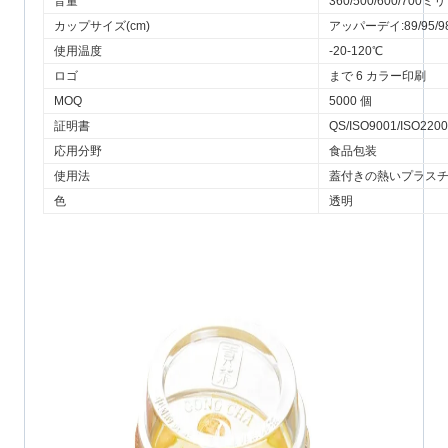
音量
360/500/600/700
カップサイズ(cm)
アッパーデイ:89/95/9
使用温度
-20-120℃
ロゴ
まで 6 カラー印刷
MOQ
5000 個
証明書
QS/ISO9001/ISO220
応用分野
食品包装
使用法
蓋付きの熱いプラス
色
透明