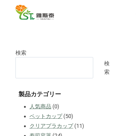
コ
ン
テ
ン
ツ
に
検索
ス
キ
検
ッ
索
プ
製品カテゴリー
0
人気商品
0
製
50
ペットカップ
50
品
製
11
クリアプラカップ
11
24
品
製
寿司容器
24