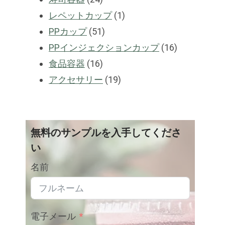
製
1
品
レペットカップ
1
品
51
製
PPカップ
51
製
品
16
PPインジェクションカップ
16
16
品
製
食品容器
16
製
19
品
アクセサリー
19
品
製
品
無料のサンプルを入手してくださ
い
名前
電子メール