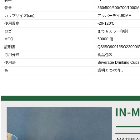
音量
360/500/600/700/1000M
カップサイズ(cm)
アッパーデイ:90MM
使用温度
-20-120℃
ロゴ
まで 6 カラー印刷
MOQ
50000 個
証明書
QS/ISO9001/ISO22000/
応用分野
食品包装
使用法
Beverage Drinking Cups
色
透明とつや消し