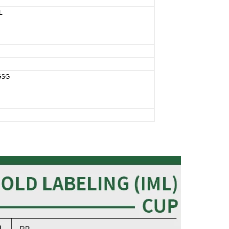
L
GSG