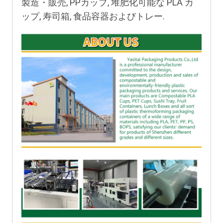
製造・販売, PPカップ, 堆肥化可能な PLA カ
ップ, 寿司箱, 食品容器およびトレー.