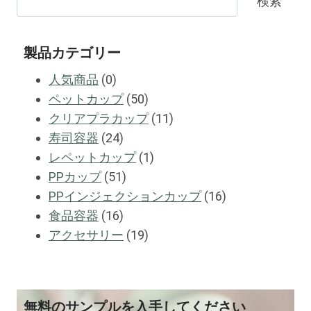
検索
製品カテゴリー
0
人気商品
0
製
50
ペットカップ
50
品
製
11
クリアプラカップ
11
24
品
製
寿司容器
24
製
1
品
レペットカップ
1
品
51
製
PPカップ
51
製
品
16
PPインジェクションカップ
16
16
品
製
食品容器
16
製
19
品
アクセサリー
19
品
製
品
無料のサンプルを入手してください