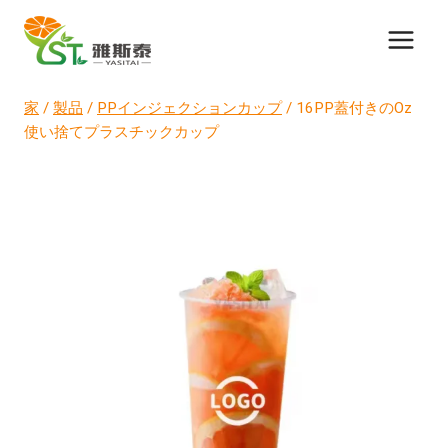
コ
ン
テ
ン
家
/
製品
/
PPインジェクションカップ
/
16PP蓋付きのOz
ツ
使い捨てプラスチックカップ
に
ス
キ
ッ
プ