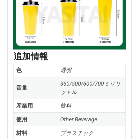
追加情報
色
透明
360/500/600/700ミリリ
音量
ットル
産業用
飲料
使用
Other Beverage
材料
プラスチック