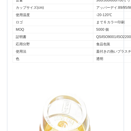
音量
360/500/600/700
カップサイズ(cm)
アッパーデイ:89/95/9
使用温度
-20-120℃
ロゴ
まで 6 カラー印刷
MOQ
5000 個
証明書
QS/ISO9001/ISO220
応用分野
食品包装
使用法
蓋付きの熱いプラス
色
透明