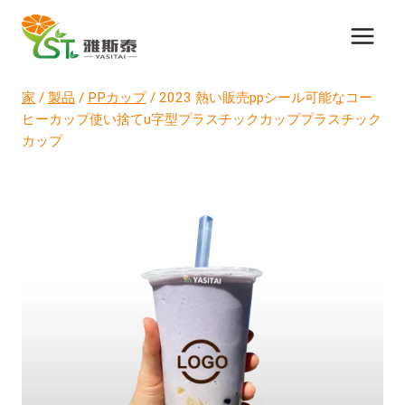
コ
ン
テ
ン
家
/
製品
/
PPカップ
/
2023 熱い販売ppシール可能なコー
ツ
ヒーカップ使い捨てu字型プラスチックカッププラスチック
に
カップ
ス
キ
ッ
プ