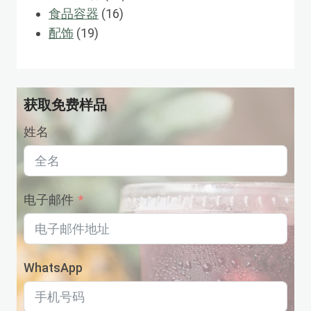
品
产
16
个
食品容器
16
19
品
个
产
配饰
19
个
产
品
产
品
品
获取免费样品
姓名
电子邮件
WhatsApp