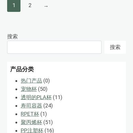
1
2
→
搜索
搜索
产品分类
0
热门产品
0
50
个
宠物杯
50
个
产
11
透明的PLA杯
11
产
品
24
个
寿司容器
24
1
品
个
产
RPET杯
1
个
产
51
品
聚丙烯杯
51
产
品
个
16
PP注塑杯
16