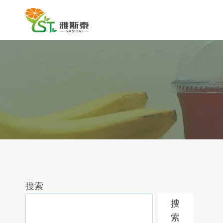
跳
到
内
容
搜索
搜
索