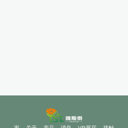
家
关于
产品
消息
VR展厅
接触