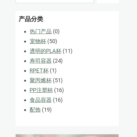
产品分类
0
热门产品
0
50
个
宠物杯
50
个
产
11
透明的PLA杯
11
产
品
24
个
寿司容器
24
1
品
个
产
RPET杯
1
个
产
51
品
聚丙烯杯
51
产
品
个
16
PP注塑杯
16
品
产
16
个
食品容器
16
19
品
个
产
配饰
19
个
产
品
产
品