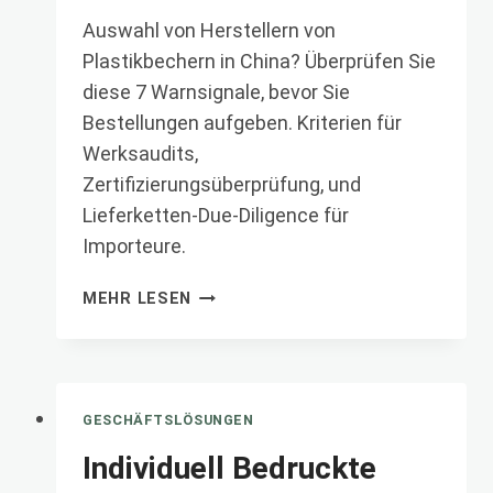
Auswahl von Herstellern von
Plastikbechern in China? Überprüfen Sie
diese 7 Warnsignale, bevor Sie
Bestellungen aufgeben. Kriterien für
Werksaudits,
Zertifizierungsüberprüfung, und
Lieferketten-Due-Diligence für
Importeure.
SO
MEHR LESEN
FINDEN
SIE
EINEN
ZUVERLÄSSIGEN
HERSTELLER
GESCHÄFTSLÖSUNGEN
VON
Individuell Bedruckte
PLASTIKBECHERN