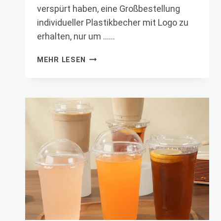
verspürt haben, eine Großbestellung
individueller Plastikbecher mit Logo zu
erhalten, nur um ……
INDIVIDUELLE
MEHR LESEN
PLASTIKBECHER
MIT
LOGO:
5
KRITISCHE
FAKTOREN
FÜR
E