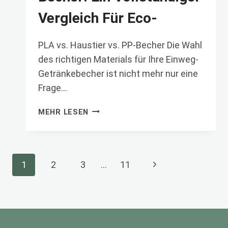
Vergleich Für Eco-
PLA vs. Haustier vs. PP-Becher Die Wahl
des richtigen Materials für Ihre Einweg-
Getränkebecher ist nicht mehr nur eine
Frage…
PLA
MEHR LESEN
VS.
HAUSTIER
VS.
PP-
Seitennavigation
Nächste
1
2
3
…
11
BECHER:
EIN
Seite
VOLLSTÄNDIGER
VERGLEICH
FÜR
ECO-