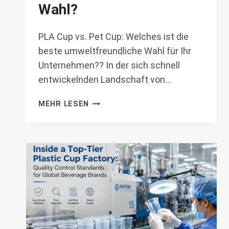
Wahl?
PLA Cup vs. Pet Cup: Welches ist die
beste umweltfreundliche Wahl für Ihr
Unternehmen?? In der sich schnell
entwickelnden Landschaft von…
PLA
MEHR LESEN
CUP
VS.
PET
CUP:
WELCHES
IST
DIE
BESTE
UMWELTFREUNDLICHE
WAHL?