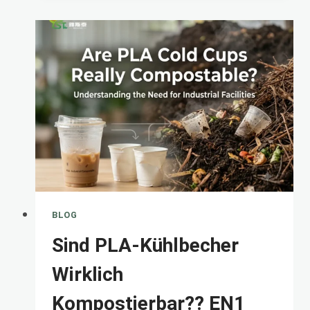
SO
VERMEIDEN
SIE
LOGO-
DRUCK
FA
BLOG
Sind PLA-Kühlbecher
Wirklich
Kompostierbar?? EN1