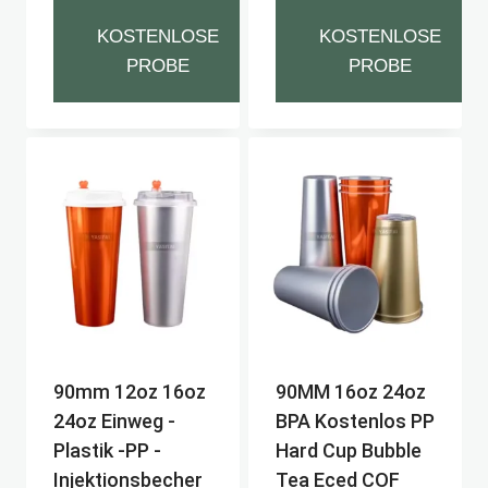
KOSTENLOSE
KOSTENLOSE
PROBE
PROBE
90mm 12oz 16oz
90MM 16oz 24oz
24oz Einweg -
BPA Kostenlos PP
Plastik -PP -
Hard Cup Bubble
Injektionsbecher
Tea Eced COF