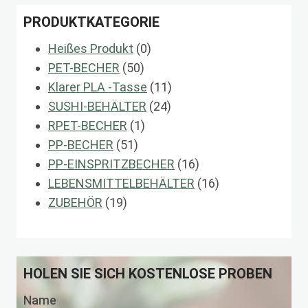
PRODUKTKATEGORIE
0
Heißes Produkt
0
50
Produkte
PET-BECHER
50
Produkte
11
Klarer PLA -Tasse
11
24
Produkte
SUSHI-BEHÄLTER
24
1
Produkte
RPET-BECHER
1
51
Produkt
PP-BECHER
51
Produkte
16
PP-EINSPRITZBECHER
16
Produkte
16
LEBENSMITTELBEHÄLTER
16
19
Produkte
ZUBEHÖR
19
Produkte
HOLEN SIE SICH KOSTENLOSE PROBEN
Name