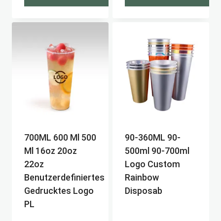
700ML 600 Ml 500
90-360ML 90-
Ml 16oz 20oz
500ml 90-700ml
22oz
Logo Custom
Benutzerdefiniertes
Rainbow
Gedrucktes Logo
Disposab
PL