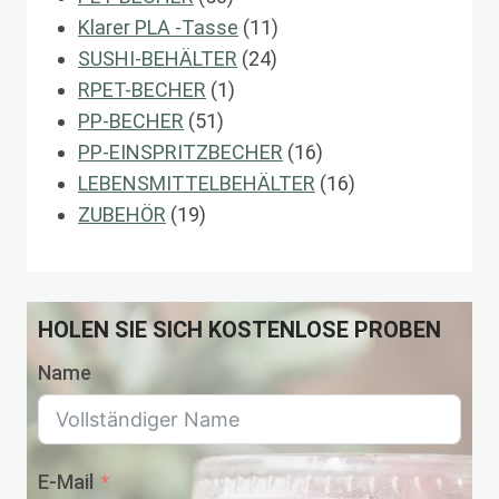
Produkte
11
Klarer PLA -Tasse
11
24
Produkte
SUSHI-BEHÄLTER
24
1
Produkte
RPET-BECHER
1
51
Produkt
PP-BECHER
51
Produkte
16
PP-EINSPRITZBECHER
16
Produkte
16
LEBENSMITTELBEHÄLTER
16
19
Produkte
ZUBEHÖR
19
Produkte
HOLEN SIE SICH KOSTENLOSE PROBEN
Name
E-Mail