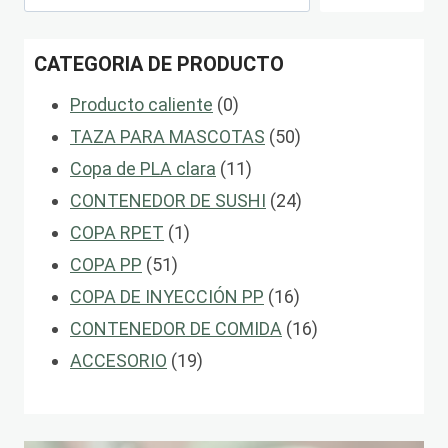
CATEGORIA DE PRODUCTO
0
Producto caliente
0
productos
50
TAZA PARA MASCOTAS
50
11
productos
Copa de PLA clara
11
productos
24
CONTENEDOR DE SUSHI
24
1
productos
COPA RPET
1
51
producto
COPA PP
51
productos
16
COPA DE INYECCIÓN PP
16
productos
16
CONTENEDOR DE COMIDA
16
19
productos
ACCESORIO
19
productos