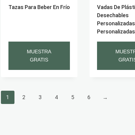
Tazas Para Beber En Frío
Vadas De Plást
Desechables
Personalizadas
Personalizadas
MUESTRA
MUEST
GRATIS
GRATI
1
2
3
4
5
6
→