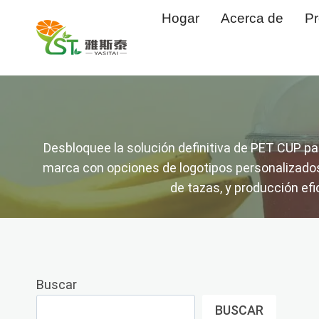
Saltar
Hogar
Acerca de
Pr
al
Contenido
Desbloquee la solución definitiva de PET CUP par
marca con opciones de logotipos personalizados 
de tazas, y producción ef
Buscar
BUSCAR