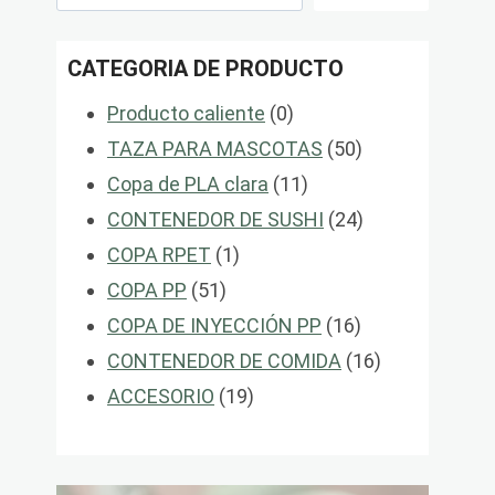
CATEGORIA DE PRODUCTO
0
Producto caliente
0
productos
50
TAZA PARA MASCOTAS
50
11
productos
Copa de PLA clara
11
productos
24
CONTENEDOR DE SUSHI
24
1
productos
COPA RPET
1
51
producto
COPA PP
51
productos
16
COPA DE INYECCIÓN PP
16
productos
16
CONTENEDOR DE COMIDA
16
19
productos
ACCESORIO
19
productos