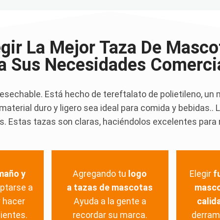
egir La Mejor Taza De Masco
a Sus Necesidades Comerci
sechable. Está hecho de tereftalato de polietileno, un 
un material duro y ligero sea ideal para comida y bebidas
. Estas tazas son claras, haciéndolos excelentes para 
maño y
Agregando tu
logo
Elegir
f
ptarse a
a tazas de mascotas
masco
y hacer
Ayuda a la gente a
calid
lientes.
recordar su marca.
derram