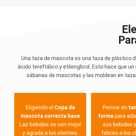
El
Par
Una taza de mascota es una taza de plástico de
ácido tereftálico y etilenglicol. Esto hace que 
sábanas de mascotas y las moldean en tazas
Eligiendo el
Copa de
Pensar en
ta
mascota correcta hace
forma
para ada
Las bebidas se ven mejor
sus bebidas 
y agrada a los clientes.
felices a los c