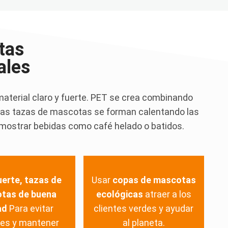
tas
ales
material claro y fuerte. PET se crea combinando
.. Las tazas de mascotas se forman calentando las
mostrar bebidas como café helado o batidos.
uerte, tazas de
Usar
copas de mascotas
tas de buena
ecológicas
atraer a los
ad
Para evitar
clientes verdes y ayudar
es y mantener
al planeta.