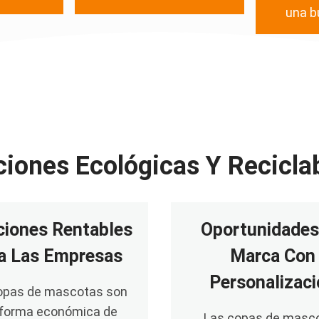
una b
iones Ecológicas Y Recicla
ciones Rentables
Oportunidades
a Las Empresas
Marca Con
Personalizac
opas de mascotas son
 forma económica de
Las copas de masc