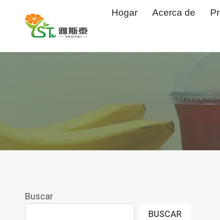
Saltar
Hogar
Acerca de
Pr
al
Contenido
Buscar
BUSCAR