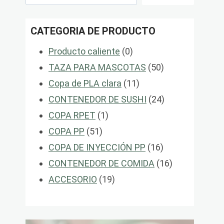
CATEGORIA DE PRODUCTO
0
Producto caliente
0
productos
50
TAZA PARA MASCOTAS
50
11
productos
Copa de PLA clara
11
productos
24
CONTENEDOR DE SUSHI
24
1
productos
COPA RPET
1
51
producto
COPA PP
51
productos
16
COPA DE INYECCIÓN PP
16
productos
16
CONTENEDOR DE COMIDA
16
19
productos
ACCESORIO
19
productos