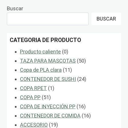
Buscar
BUSCAR
CATEGORIA DE PRODUCTO
0
Producto caliente
0
productos
50
TAZA PARA MASCOTAS
50
11
productos
Copa de PLA clara
11
productos
24
CONTENEDOR DE SUSHI
24
1
productos
COPA RPET
1
51
producto
COPA PP
51
productos
16
COPA DE INYECCIÓN PP
16
productos
16
CONTENEDOR DE COMIDA
16
19
productos
ACCESORIO
19