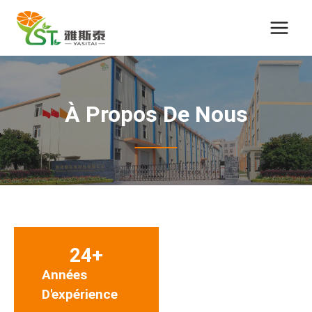
Passer
au
contenu
À Propos De Nous
24+
Années
D'expérience