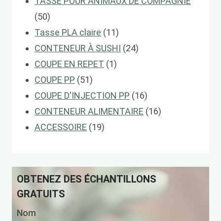
produits
TASSE POUR ANIMAUX DE COMPAGNIE
50
50
produits
11
Tasse PLA claire
11
produits
24
CONTENEUR À SUSHI
24
1
produits
COUPE EN REPET
1
51
produit
COUPE PP
51
produits
16
COUPE D'INJECTION PP
16
produits
16
CONTENEUR ALIMENTAIRE
16
19
produits
ACCESSOIRE
19
produits
OBTENEZ DES ÉCHANTILLONS
GRATUITS
Nom