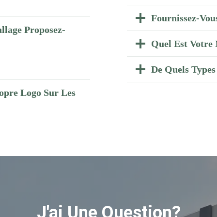
Fournissez-Vous
llage Proposez-
Quel Est Votr
De Quels Types 
opre Logo Sur Les
J'ai Une Question?