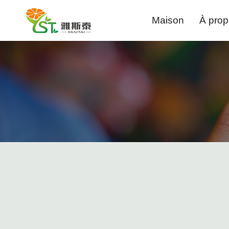
Passer
Maison
À pro
au
contenu