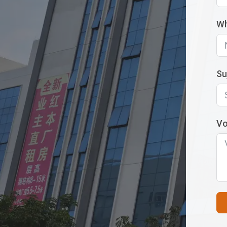
W
Su
Vo