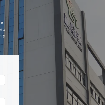
ur
vec
ile