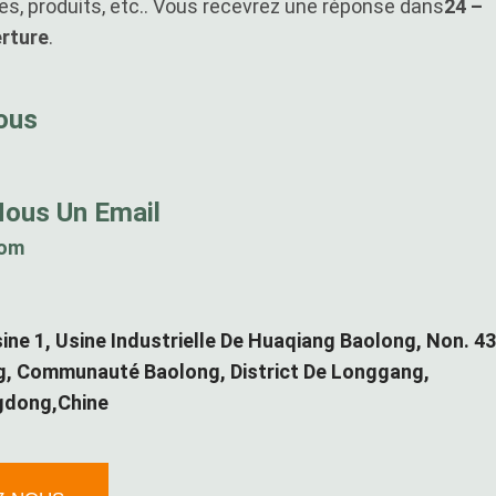
ces, produits, etc.. Vous recevrez une réponse dans
24 –
erture
.
ous
ous Un Email
com
ne 1, Usine Industrielle De Huaqiang Baolong, Non. 43
, Communauté Baolong, District De Longgang,
gdong,Chine