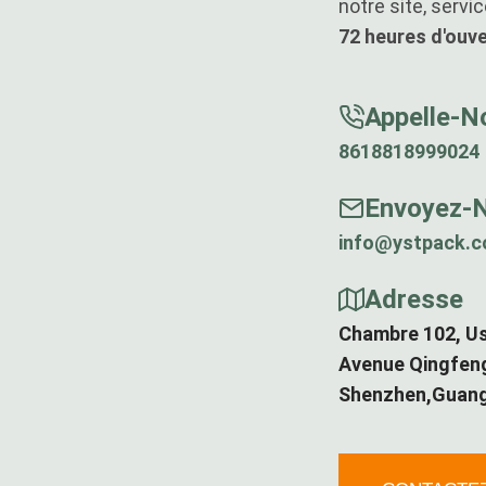
notre site, servi
72 heures d'ouv
Appelle-N
8618818999024
Envoyez-N
info@ystpack.
Adresse
Chambre 102, Usi
Avenue Qingfeng
Shenzhen,Guan