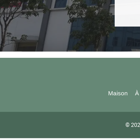
Maison
À
© 202