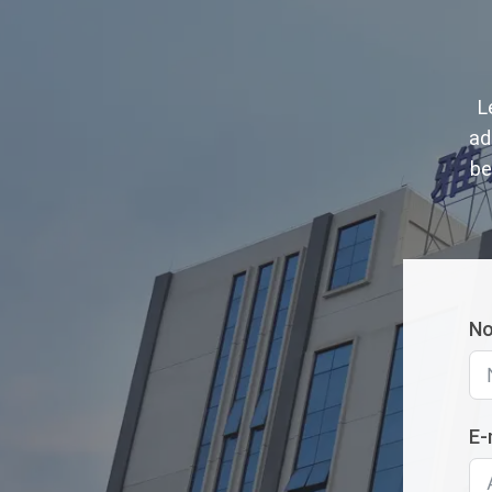
L
ad
be
N
E-