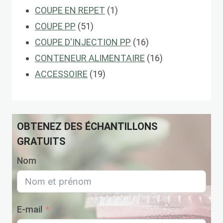
1
produits
COUPE EN REPET
1
51
produit
COUPE PP
51
produits
16
COUPE D'INJECTION PP
16
produits
16
CONTENEUR ALIMENTAIRE
16
19
produits
ACCESSOIRE
19
produits
OBTENEZ DES ÉCHANTILLONS
GRATUITS
Nom
E-mail