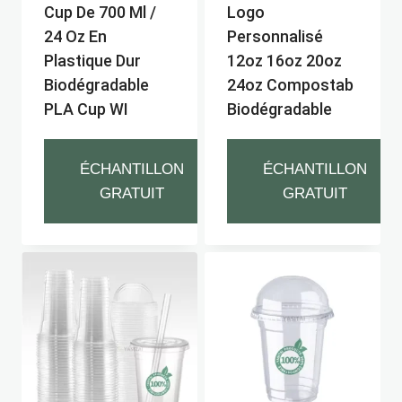
Cup De 700 Ml /
Logo
24 Oz En
Personnalisé
Plastique Dur
12oz 16oz 20oz
Biodégradable
24oz Compostab
PLA Cup WI
Biodégradable
ÉCHANTILLON
ÉCHANTILLON
GRATUIT
GRATUIT